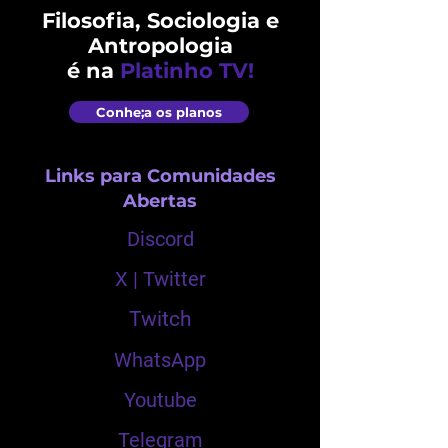
Filosofia, Sociologia e
Antropologia
é na
Platinho TV!
Conhe;a os planos
Links para Comunidades
Abertas
Discord
X | Twitter
Twitch
WhatsApp
Youtube
Telegram