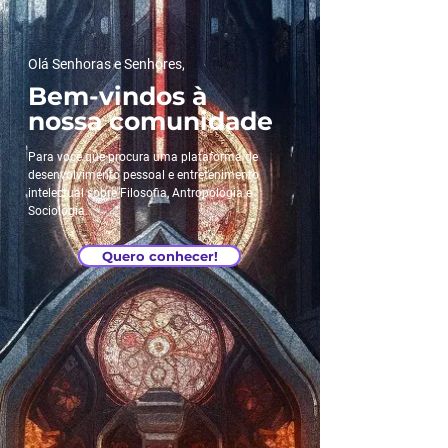
Olá Senhoras e Senhores,
Bem-vindos à
nossa comunidade
Para você que procura uma plataforma de
desenvolvimento pessoal e entretenimento
intelectual sobre Filosofia, Antropologia e
Sociologia.
Quero conhecer!